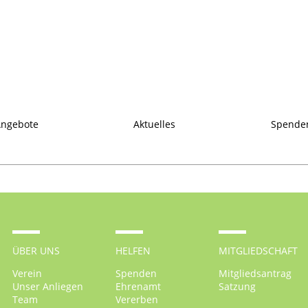
ngebote
Aktuelles
Spende
ÜBER UNS
HELFEN
MITGLIEDSCHAFT
Verein
Spenden
Mitgliedsantrag
Unser Anliegen
Ehrenamt
Satzung
Team
Vererben