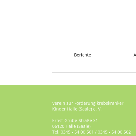
Berichte
A
Verein zur Förderung krebskranker
Kinder Halle (Saale) e. V.
Ernst-Grube-Straße 31
06120 Halle (Saale)
Tel. 0345 - 54 00 501 / 0345 - 54 00 502